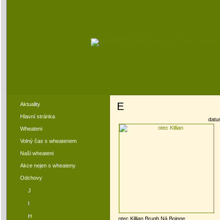
E
Aktuality
Hlavní stránka
datu
Wheateni
Volný čas s wheatenem
Naši wheateni
Akce nejen s wheateny
Odchovy
J
I
H
otec Killian Brugh Ná Boinne