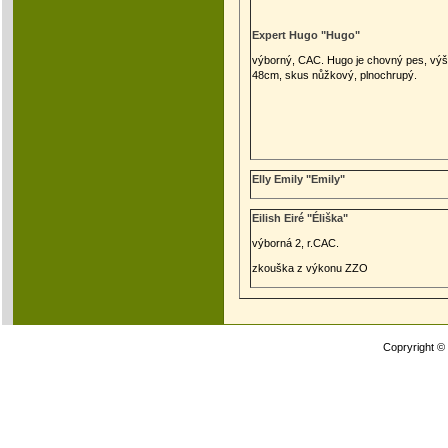
Expert Hugo "Hugo"
výborný, CAC. Hugo je chovný pes, vý
48cm, skus nůžkový, plnochrupý.
Elly Emily "Emily"
Eilish Eiré "Éliška"
výborná 2, r.CAC.
zkouška z výkonu ZZO
Copryright ©