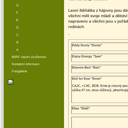
G
Lesní štěňátka z hájovny jsou dá
F
všichni měli svoje mládí a dětst
E
napraveno a všichni jsou v pořád
rodinách.
D
C
B
Eddy Dusty "Dusty"
A
Enjoy Energy "Sam"
BARF vlastní zkušenosti
Kontaktní informace
Etienne-Bert "Bert"
Fotogalerie
Eiré for Ever "Ernie"
CAJC, r.CAC, BOB. Ernie je chovný pes
výška 47 cm, skus nůžkový, plnochrupý
Elias "Eliáš"