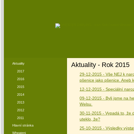
Aktuality - Rok 2015
Aktuality
2017
29-12-2015 - Vše NEJ k nar
2016
pšenice jako pšenice. Aneb 
2015
12-12-2015 - Speciální naro
2014
09-12-2015 - Byli jsme na h
2013
Welsu.
2012
30-11-2015 - Vypadá to, že d
2011
uteklo, že?
Hlavní stránka
25-10-2015 - Výsledky výsta
Wheateni