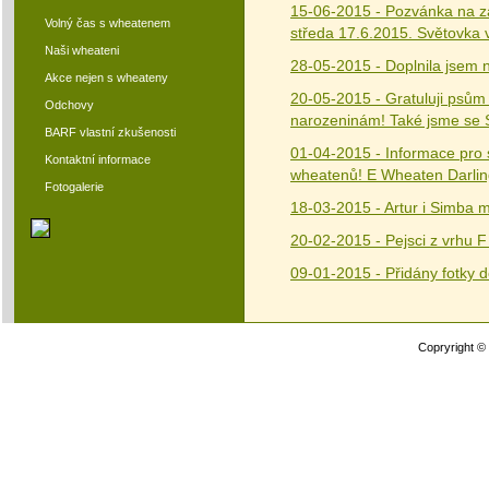
15-06-2015 - Pozvánka na za
Volný čas s wheatenem
středa 17.6.2015. Světovka 
Naši wheateni
28-05-2015 - Doplnila jsem
Akce nejen s wheateny
20-05-2015 - Gratuluji psům 
Odchovy
narozeninám! Také jsme se 
BARF vlastní zkušenosti
01-04-2015 - Informace pro s
Kontaktní informace
wheatenů! E Wheaten Darlin
Fotogalerie
18-03-2015 - Artur i Simba m
20-02-2015 - Pejsci z vrhu F
09-01-2015 - Přidány fotky do
Copryright ©